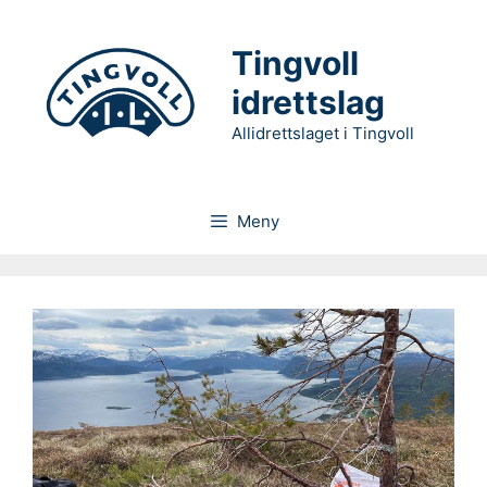
Hopp
til
Tingvoll
innhold
idrettslag
Allidrettslaget i Tingvoll
Meny