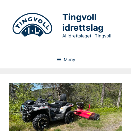
Hopp
til
Tingvoll
innhold
idrettslag
Allidrettslaget i Tingvoll
Meny