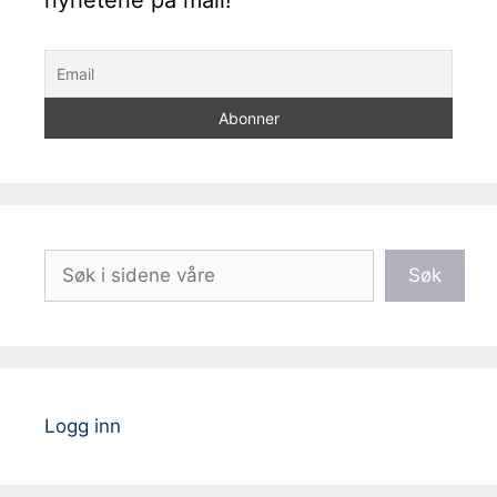
nyhetene på mail!
Søk
Søk
Logg inn