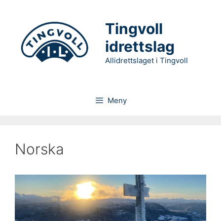
Hopp
til
Tingvoll
innhold
idrettslag
Allidrettslaget i Tingvoll
Meny
Norska