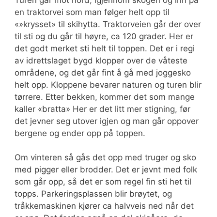
en traktorvei som man følger helt opp til
«»krysset» til skihytta. Traktorveien går der over
til sti og du går til høyre, ca 120 grader. Her er
det godt merket sti helt til toppen. Det er i regi
av idrettslaget bygd klopper over de våteste
områdene, og det går fint å gå med joggesko
helt opp. Kloppene bevarer naturen og turen blir
tørrere. Etter bekken, kommer det som mange
kaller «bratta» Her er det litt mer stigning, før
det jevner seg utover igjen og man går oppover
bergene og ender opp på toppen.
Om vinteren så gås det opp med truger og sko
med pigger eller brodder. Det er jevnt med folk
som går opp, så det er som regel fin sti het til
topps. Parkeringsplassen blir brøytet, og
tråkkemaskinen kjører ca halvveis ned når det