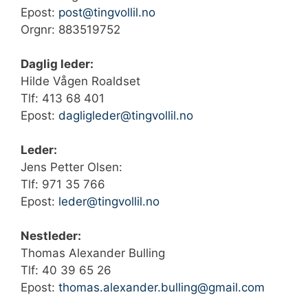
Epost:
post@tingvollil.no
Orgnr: 883519752
Daglig leder:
Hilde Vågen Roaldset
Tlf: ‭413 68 401‬
Epost:
dagligleder@tingvollil.no
Leder:
Jens Petter Olsen:
Tlf: 971 35 766
Epost:
leder@tingvollil.no
Nestleder:
Thomas Alexander Bulling
Tlf: 40 39 65 26
Epost:
thomas.alexander.bulling@gmail.com