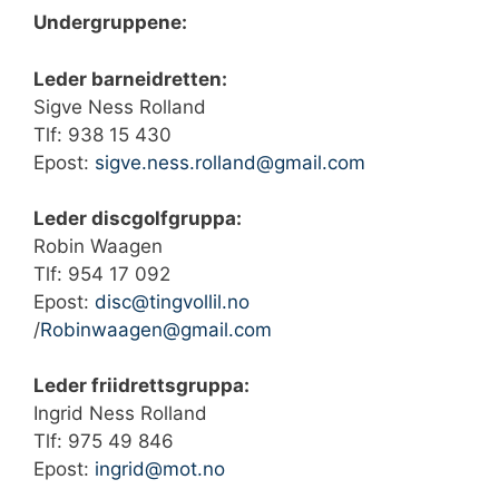
Undergruppene:
Leder barneidretten:
Sigve Ness Rolland
Tlf: ‭938 15 430‬
Epost:
sigve.ness.rolland@gmail.com
Leder discgolfgruppa:
Robin Waagen
Tlf: 954 17 092‬
Epost:
disc@tingvollil.no
/
Robinwaagen@gmail.com
Leder friidrettsgruppa:
Ingrid Ness Rolland
Tlf: ‭975 49 846‬
Epost:
ingrid@mot.no