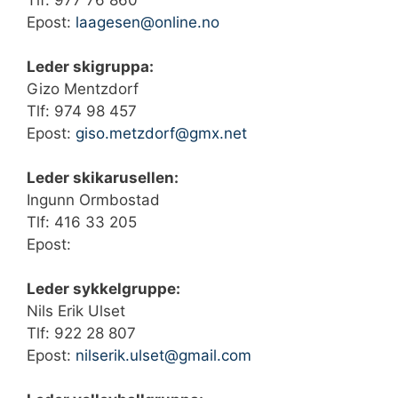
Tlf: ‭977 76 860‬
Epost:
laagesen@online.no
Leder skigruppa:
Gizo Mentzdorf
Tlf: ‭974 98 457‬
Epost:
giso.metzdorf@gmx.net
Leder skikarusellen:
Ingunn Ormbostad
Tlf: ‭416 33 205‬
Epost:
Leder sykkelgruppe:
Nils Erik Ulset
Tlf: ‭922 28 807‬
Epost:
nilserik.ulset@gmail.com