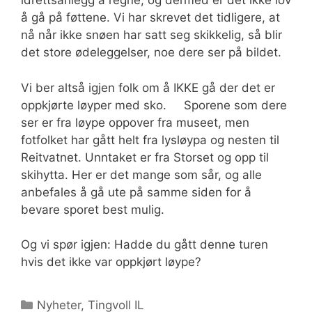
idrettsanlegg å regne, og dermed er det ikke lov
å gå på føttene. Vi har skrevet det tidligere, at
nå når ikke snøen har satt seg skikkelig, så blir
det store ødeleggelser, noe dere ser på bildet.
Vi ber altså igjen folk om å IKKE gå der det er
oppkjørte løyper med sko. Sporene som dere
ser er fra løype oppover fra museet, men
fotfolket har gått helt fra lysløypa og nesten til
Reitvatnet. Unntaket er fra Storset og opp til
skihytta. Her er det mange som sår, og alle
anbefales å gå ute på samme siden for å
bevare sporet best mulig.
Og vi spør igjen: Hadde du gått denne turen
hvis det ikke var oppkjørt løype?
Kategorier
Nyheter
,
Tingvoll IL