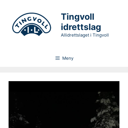
Hopp
til
Tingvoll
innhold
idrettslag
Allidrettslaget i Tingvoll
Meny