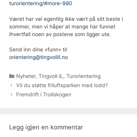
turorientering/#more-980
Været har vel egentlig ikke vært på sitt beste i
sommer, men vi håper at mange har funnet
ihvertfall noen av postene som ligger ute.
Send inn dine «funn» til
orientering@tingvollil.no
Kategorier
Nyheter
,
Tingvoll IL
,
Turorientering
Vil du støtte friluftsparken med lodd?
Fremdrift i Trollskogen
Legg igjen en kommentar