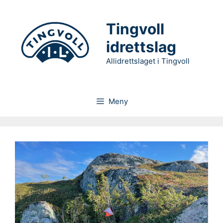
Hopp
til
Tingvoll
innhold
idrettslag
Allidrettslaget i Tingvoll
Meny