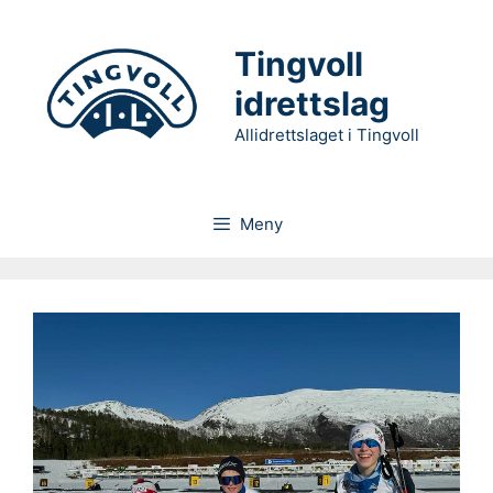
Hopp
til
Tingvoll
innhold
idrettslag
Allidrettslaget i Tingvoll
Meny