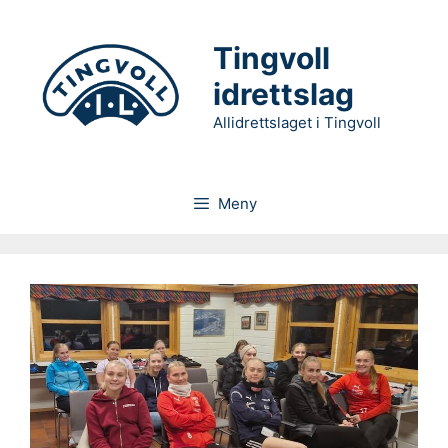
Hopp
til
Tingvoll
innhold
idrettslag
Allidrettslaget i Tingvoll
Meny