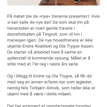
På møtet ble de «
nye»
trenerne presentert. Hvis
vi kan kalle de nye da!! De som skal inn på
trenersiden er noen gamle travere i
damefotballen på Tingvoll, som vil inn i
manesjen igjen. De nye hovedtrenere er ikke
ukjente Endre Roaldset og Ola Trygve Aasen.
De starter nå arbeidet med å samle en
spillerstall til kommende sesong. Målet er å
stille med et 7’er-lag i neste års serie.
Og i tillegg til Endre og Ola Trygve, så får de
med seg en annen erfaren kar som lagleder,
nemlig Nils Torbjørn Almvik, som heller ikke er
ukjent med å være i dette miljøet.
Det ble arrangert et oppstartsmøte torsdag