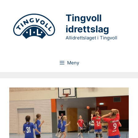
Hopp
til
Tingvoll
innhold
idrettslag
Allidrettslaget i Tingvoll
Meny