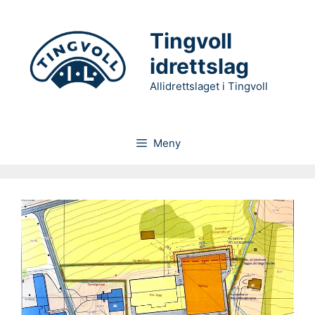
Hopp
til
Tingvoll
innhold
idrettslag
Allidrettslaget i Tingvoll
Meny