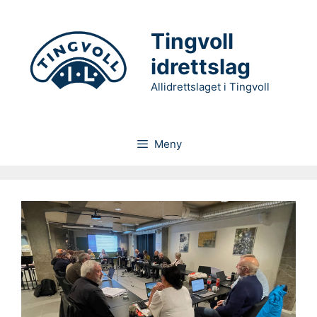
Hopp
til
Tingvoll
innhold
idrettslag
Allidrettslaget i Tingvoll
Meny