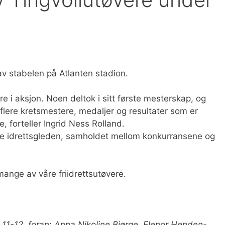
av stabelen på Atlanten stadion.
e i aksjon. Noen deltok i sitt første mesterskap, og
 flere kretsmestere, medaljer og resultater som er
e, forteller Ingrid Ness Rolland.
å se idrettsgleden, samholdet mellom konkurransene og
ange av våre friidrettsutøvere.
e 11-12, foran: Anna Nikoline Bjørge, Elenor Henden-