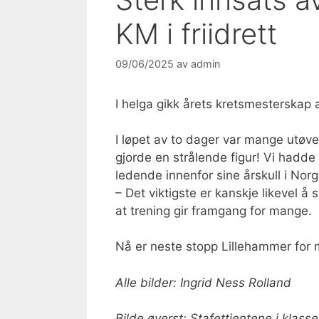
KM i friidrett
09/06/2025
av
admin
I helga gikk årets kretsmesterskap 
I løpet av to dager var mange utøver
gjorde en strålende figur! Vi hadde
ledende innenfor sine årskull i Norg
– Det viktigste er kanskje likevel 
at trening gir framgang for mange.
Nå er neste stopp Lillehammer for m
Alle bilder: Ingrid Ness Rolland
Bilde øverst: Stafettjentene i klass