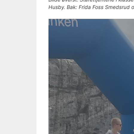
Husby. Bak: Frida Foss Smedsrud