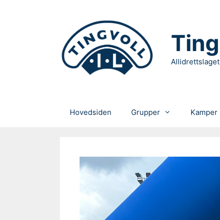
Hopp
til
innhold
Ting
Allidrettslaget
Hovedsiden
Grupper
Kamper