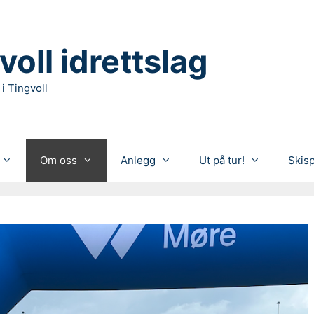
voll idrettslag
 i Tingvoll
Om oss
Anlegg
Ut på tur!
Skis