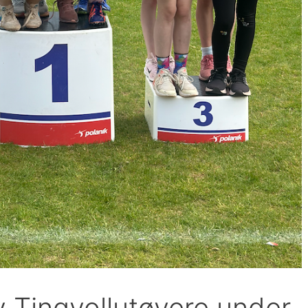
v Tingvollutøvere under