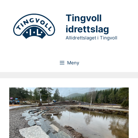
Hopp
til
Tingvoll
innhold
idrettslag
Allidrettslaget i Tingvoll
Meny