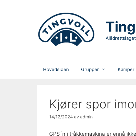
Hopp
til
innhold
Ting
Allidrettslaget
Hovedsiden
Grupper
Kamper
Kjører spor imo
14/12/2024
av
admin
GPS´n i tråkkemaskina er ennå ikke 