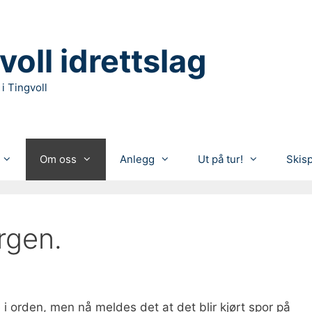
voll idrettslag
 i Tingvoll
Om oss
Anlegg
Ut på tur!
Skis
rgen.
i orden, men nå meldes det at det blir kjørt spor på