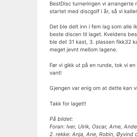
BestDisc turneringen vi arrangerte m
startet med discgolf i år, så vi ka
Det ble delt inn i fem lag som alle ik
beste discen til laget. Kveldens bes
ble det 31 kast, 3. plassen fikk32 k
meget jevnt mellom lagene.
Før vi gikk ut på en runde, tok vi 
vant!
Gjengen var enig om at dette kan vi
Takk for laget!!
På bildet:
Foran: Iver, Ulrik, Oscar, Arne, And
2. rekke: Anja, Ane, Robin, Øyvind 