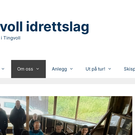
voll idrettslag
 i Tingvoll
Om oss
Anlegg
Ut på tur!
Skis