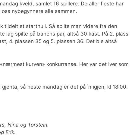
andag kveld, samlet 16 spillere. De aller fleste har
ller oss nybegynnere alle sammen.
k tildelt et starthull. Så spilte man videre fra den
te lag spilte på banens par, altså 30 kast. På 2. plass
ast, 4. plassen 35 og 5. plassen 36. Det ble altså
en «nærmest kurven» konkurranse. Her var det Iver som
 gjenta, så neste mandag er det på´n igjen, kl 18:00.
ers, Nina og Torstein.
og Erik.