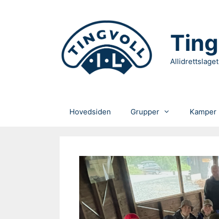
Hopp
til
innhold
Ting
Allidrettslaget
Hovedsiden
Grupper
Kamper