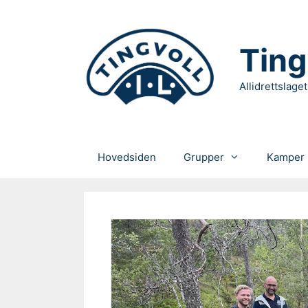
Hopp
til
innhold
Ting
Allidrettslaget
Hovedsiden
Grupper
Kamper