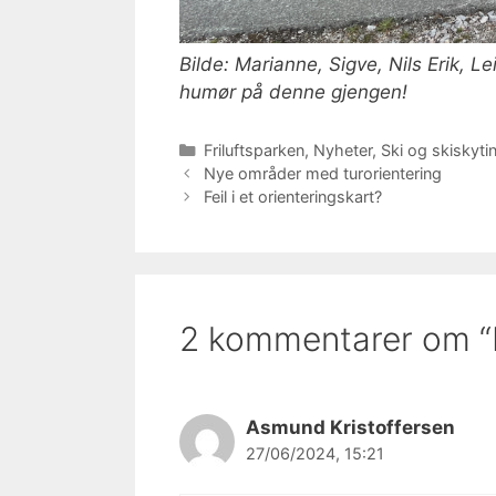
Bilde: Marianne, Sigve, Nils Erik, Le
humør på denne gjengen!
Kategorier
Friluftsparken
,
Nyheter
,
Ski og skiskyti
Nye områder med turorientering
Feil i et orienteringskart?
2 kommentarer om “
Asmund Kristoffersen
27/06/2024, 15:21