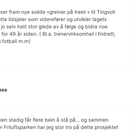
kser fram nye solide «greiner på treet » til Tingvoll
otte ildsjeler som viderefører og utvikler lagets
 jo selv hatt stor glede av å følge og bidra noe
or 49 år siden. ( Bl.a. trenervirksomhet i fridrett,
g fotball m.m)
nes
arken stadig får flere bein å stå på… og sammen
r Friluftsparken har jeg stor tro på dette prosjektet