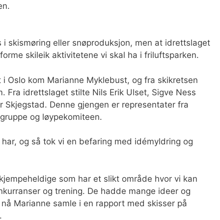
en.
 i skismøring eller snøproduksjon, men at idrettslaget
forme skileik aktivitetene vi skal ha i friluftsparken.
t i Oslo kom Marianne Myklebust, og fra skikretsen
ra idrettslaget stilte Nils Erik Ulset, Sigve Ness
r Skjegstad. Denne gjengen er representater fra
elgruppe og løypekomiteen.
 har, og så tok vi en befaring med idémyldring og
r kjempeheldige som har et slikt område hvor vi kan
 konkurranser og trening. De hadde mange ideer og
al nå Marianne samle i en rapport med skisser på
.