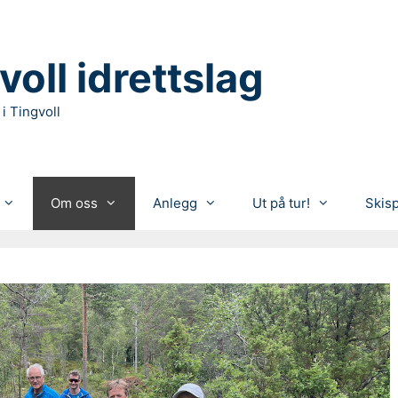
voll idrettslag
 i Tingvoll
Om oss
Anlegg
Ut på tur!
Skis