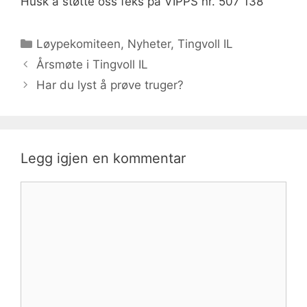
Husk å støtte oss feks på VIPPS nr. 507 138
Kategorier
Løypekomiteen
,
Nyheter
,
Tingvoll IL
Årsmøte i Tingvoll IL
Har du lyst å prøve truger?
Legg igjen en kommentar
Kommentar