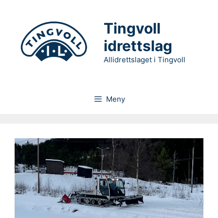
Hopp
til
Tingvoll
innhold
idrettslag
Allidrettslaget i Tingvoll
Meny