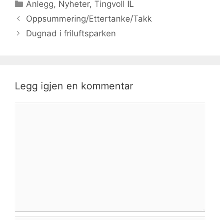
Kategorier
Anlegg
,
Nyheter
,
Tingvoll IL
Oppsummering/Ettertanke/Takk
Dugnad i friluftsparken
Legg igjen en kommentar
Kommentar