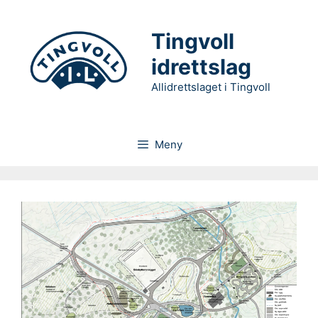
Hopp
til
Tingvoll
innhold
idrettslag
Allidrettslaget i Tingvoll
Meny