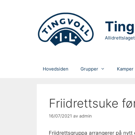
Hopp
til
innhold
Ting
Allidrettslaget
Hovedsiden
Grupper
Kamper
Friidrettsuke fø
16/07/2021
av
admin
Friidrettsgruppa arrangerer på nytt 