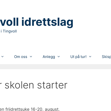
voll idrettslag
 i Tingvoll
Om oss
Anlegg
Ut på tur!
Skis
r skolen starter
en friidrettsuke 16-20. august.