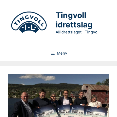
Hopp
til
Tingvoll
innhold
idrettslag
Allidrettslaget i Tingvoll
Meny