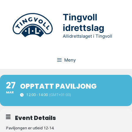
Hopp
til
Tingvoll
innhold
idrettslag
Allidrettslaget i Tingvoll
Meny
27
OPPTATT PAVILJONG
MAR
12:00 - 14:00
(GMT+01:00)
Event Details
Paviljongen er utleid 12-14.