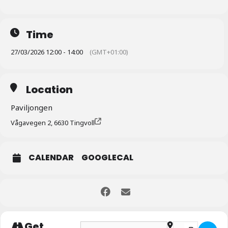
Time
27/03/2026 12:00 - 14:00
(GMT+01:00)
Location
Paviljongen
Vågavegen 2, 6630 Tingvoll
CALENDAR
GOOGLECAL
Get
Address - Opptatt paviljong []
Destination Addr