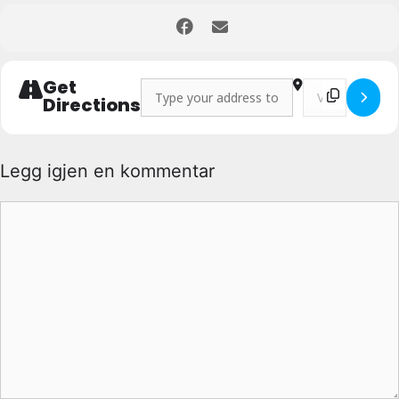
Get
Address - Friidrettsuke i friluftsparken []
Destination Addre
Directions
Legg igjen en kommentar
Kommentar